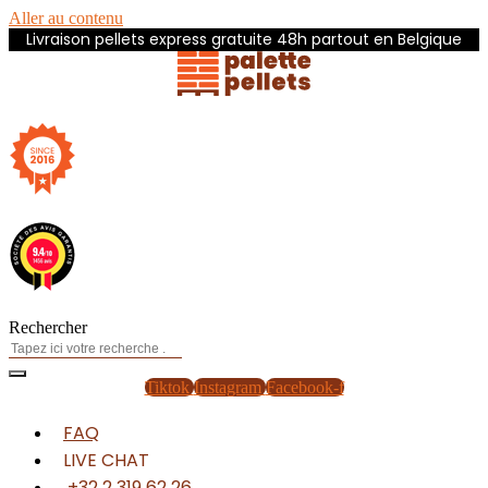
Aller au contenu
Livraison pellets express gratuite 48h partout en Belgique
Rechercher
Tiktok
Instagram
Facebook-f
FAQ
LIVE CHAT
+32 2 319 62 26