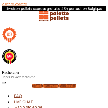
Aller au contenu
Livraison pellets express gratuite 48h partout en Belgique
Rechercher
Tiktok
Instagram
Facebook-f
FAQ
LIVE CHAT
+32 2 319 62 26