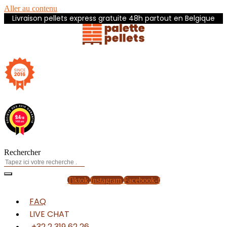
Aller au contenu
Livraison pellets express gratuite 48h partout en Belgique
Rechercher
Tiktok
Instagram
Facebook-f
FAQ
LIVE CHAT
+32 2 319 62 26