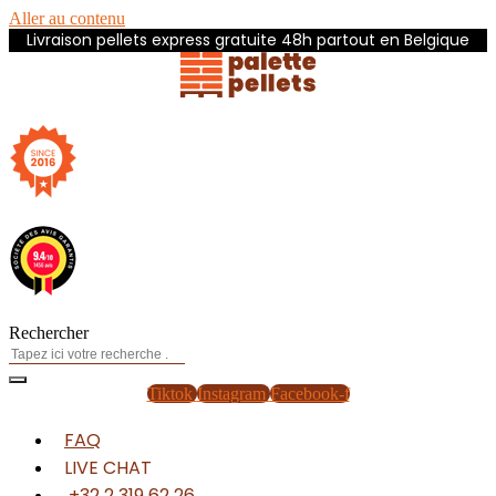
Aller au contenu
Livraison pellets express gratuite 48h partout en Belgique
Rechercher
Tiktok
Instagram
Facebook-f
FAQ
LIVE CHAT
+32 2 319 62 26