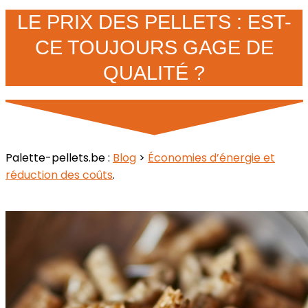
LE PRIX DES PELLETS : EST-
CE TOUJOURS GAGE DE
QUALITÉ ?
Palette-pellets.be :
Blog
>
Économies d’énergie et
réduction des coûts
.