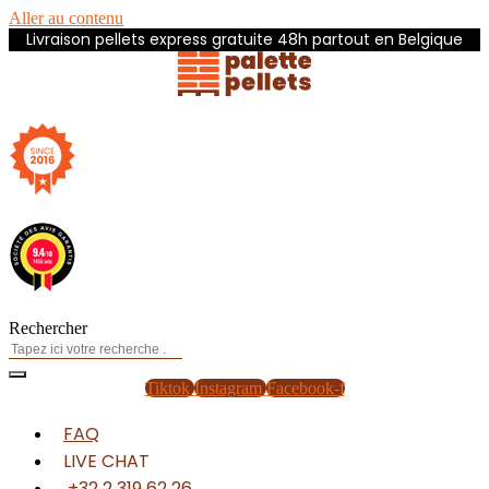
Aller au contenu
Livraison pellets express gratuite 48h partout en Belgique
Rechercher
Tiktok
Instagram
Facebook-f
FAQ
LIVE CHAT
+32 2 319 62 26