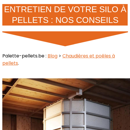
ENTRETIEN DE VOTRE SILO À
PELLETS : NOS CONSEILS
Palette-pellets.be :
Blog
>
Chaudières et poêles à
pellets
.