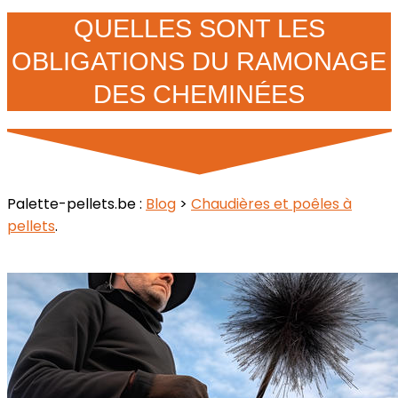
QUELLES SONT LES
OBLIGATIONS DU RAMONAGE
DES CHEMINÉES
Palette-pellets.be :
Blog
>
Chaudières et poêles à
pellets
.