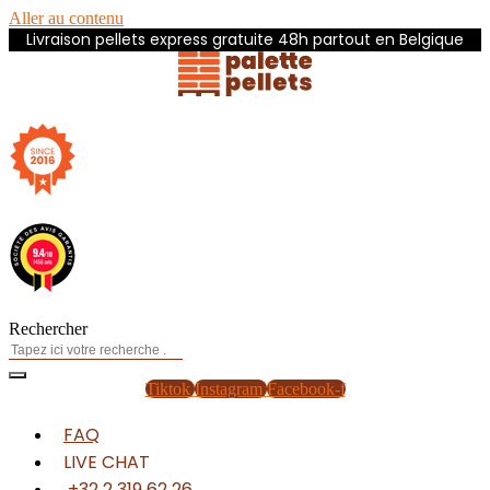
Aller au contenu
Livraison pellets express gratuite 48h partout en Belgique
Rechercher
Tiktok
Instagram
Facebook-f
FAQ
LIVE CHAT
+32 2 319 62 26