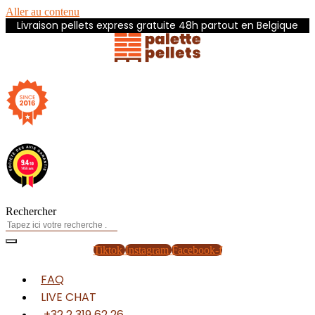
Aller au contenu
Livraison pellets express gratuite 48h partout en Belgique
Rechercher
Tiktok
Instagram
Facebook-f
FAQ
LIVE CHAT
+32 2 319 62 26