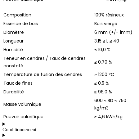
Composition
100% résineux
Essence de bois
Bois vierge
Diamètre
6 mm (+/- 1mm)
Longueur
3,15 ≤ L ≤ 40
Humidité
≤ 10,0 %
Teneur en cendres / Taux de cendres
≤ 0,70 %
constaté
Température de fusion des cendres
≥ 1200 °C
Taux de fines
≤ 0,5 %
Durabilité
≥ 98,0 %
600 ≤ BD ≤ 750
Masse volumique
kg/m3
Pouvoir calorifique
≥ 4,6 kWh/kg
Conditionnement