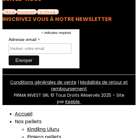
Tiktok
Instagram
Facebook-f
INSCRIVEZ VOUS À NOTRE NEWSLETTER
*
indicates required
*
Adresse email
Conditions générales de vente
|
Modalités de retour et
remboursement
PRIMA INVEST SRL © Tous Droits Réservés 2025 – Site
par
Keeble
Accueil
Nos pellets
Kindling Uluru
Piniera pellets