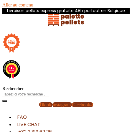
Aller au contenu
Livraison pellets express gratuite 48h partout en Belgique
Rechercher
Tiktok
Instagram
Facebook-f
FAQ
LIVE CHAT
+32 2 319 62 26