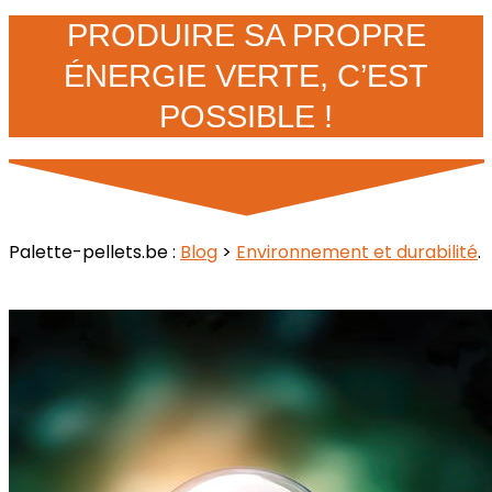
PRODUIRE SA PROPRE
ÉNERGIE VERTE, C’EST
POSSIBLE !
Palette-pellets.be :
Blog
>
Environnement et durabilité
.