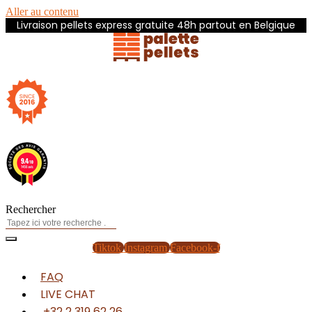
Aller au contenu
Livraison pellets express gratuite 48h partout en Belgique
Rechercher
Tiktok
Instagram
Facebook-f
FAQ
LIVE CHAT
+32 2 319 62 26